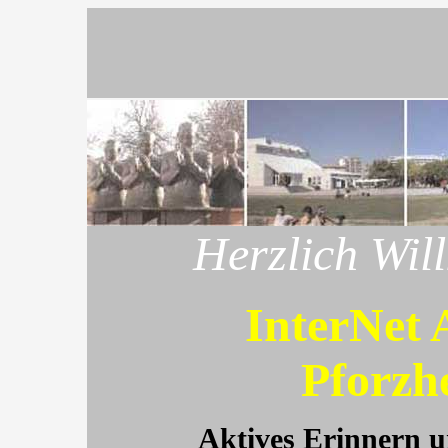
Herzlich Wi
InterNet 
Pforzh
Aktives Erinnern 